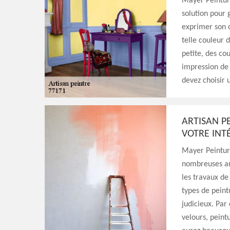
Mayer Peinture
solution pour 
exprimer son o
telle couleur d
petite, des co
impression de 
devez choisir 
ARTISAN P
VOTRE INT
Mayer Peinture
nombreuses ann
les travaux de 
types de peintu
judicieux. Par
velours, peintu