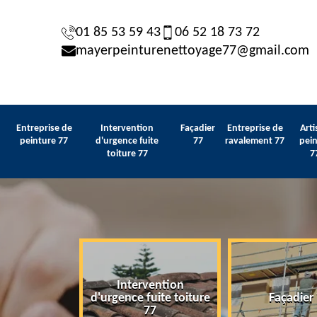
01 85 53 59 43
06 52 18 73 72
mayerpeinturenettoyage77@gmail.com
Entreprise de
Intervention
Façadier
Entreprise de
Arti
peinture 77
d'urgence fuite
77
ravalement 77
pein
toiture 77
7
Intervention
 de peinture
d'urgence fuite toiture
Façadier
77
77