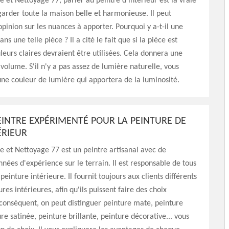
 et Nettoyage 77, parler au peintre d'intérieur est la vraie
garder toute la maison belle et harmonieuse. Il peut
pinion sur les nuances à apporter. Pourquoi y a-t-il une
ans une telle pièce ? Il a cité le fait que si la pièce est
uleurs claires devraient être utilisées. Cela donnera une
volume. S'il n'y a pas assez de lumière naturelle, vous
une couleur de lumière qui apportera de la luminosité.
EINTRE EXPÉRIMENTÉ POUR LA PEINTURE DE
ÉRIEUR
 et Nettoyage 77 est un peintre artisanal avec de
ées d'expérience sur le terrain. Il est responsable de tous
peinture intérieure. Il fournit toujours aux clients différents
res intérieures, afin qu'ils puissent faire des choix
 conséquent, on peut distinguer peinture mate, peinture
re satinée, peinture brillante, peinture décorative... vous