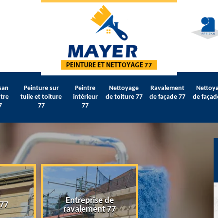
san
Peinture sur
Peintre
Nettoyage
Ravalement
Nettoy
tre
tuile et toiture
intérieur
de toiture 77
de façade 77
de façad
7
77
77
Entreprise de
 77
Artisan peintre 
ravalement 77