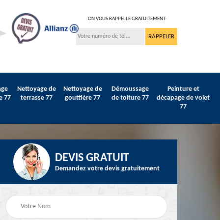
ON VOUS RAPPELLE GRATUITEMENT
age
Nettoyage de
Nettoyage de
Démoussage
Peinture et
e 77
terrasse 77
gouttière 77
de toiture 77
décapage de volet
77
DEVIS GRATUIT
Demandez votre devis gratuitement
Peinture sur tuile et
77
Peintre intérieur 77
toiture 77