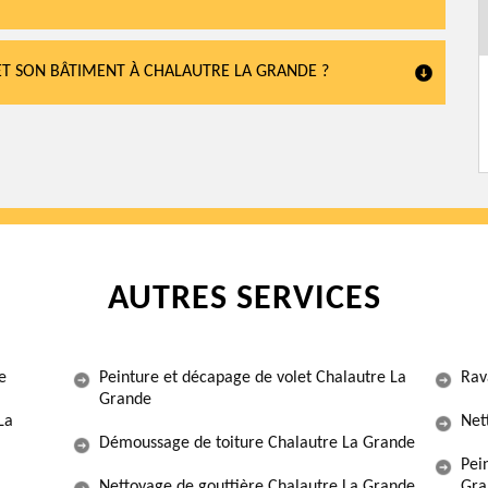
ET SON BÂTIMENT À CHALAUTRE LA GRANDE ?
AUTRES SERVICES
e
Peinture et décapage de volet Chalautre La
Rav
Grande
La
Net
Démoussage de toiture Chalautre La Grande
Pei
Nettoyage de gouttière Chalautre La Grande
Gra