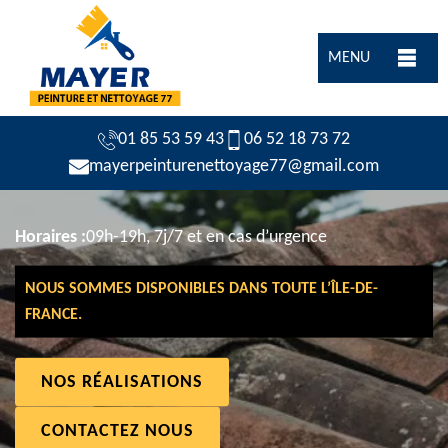
MENU
01 85 53 59 43
06 52 18 73 72
mayerpeinturenettoyage77@gmail.com
Horaires :
09h-19h, 7j/7 et en cas d’urgence
NOUS SOMMES DISPONIBLES DANS TOUTE L’ÎLE-DE-
FRANCE.
NOS RÉALISATIONS
CONTACTEZ NOUS