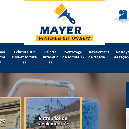
san
Peinture sur
Peintre
Nettoyage
Ravalement
Nettoy
tre
tuile et toiture
intérieur
de toiture 77
de façade 77
de façad
7
77
77
Entreprise de
 77
Artisan peintre 
ravalement 77