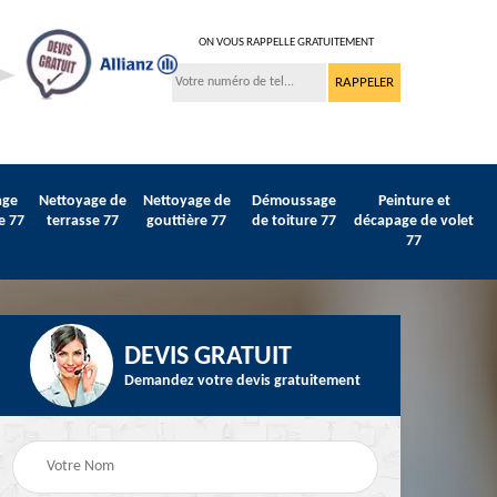
ON VOUS RAPPELLE GRATUITEMENT
age
Nettoyage de
Nettoyage de
Démoussage
Peinture et
e 77
terrasse 77
gouttière 77
de toiture 77
décapage de volet
77
DEVIS GRATUIT
Demandez votre devis gratuitement
Peinture sur tuile et
77
Peintre intérieur 77
toiture 77