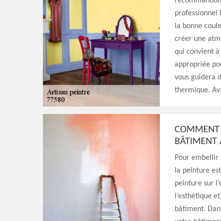
recommandons 
professionnel 
la bonne coule
créer une atmo
qui convient à
appropriée pou
vous guidera d
thermique. Av
COMMENT E
BÂTIMENT
Pour embellir 
la peinture est
peinture sur l
l’esthétique e
bâtiment. Dans