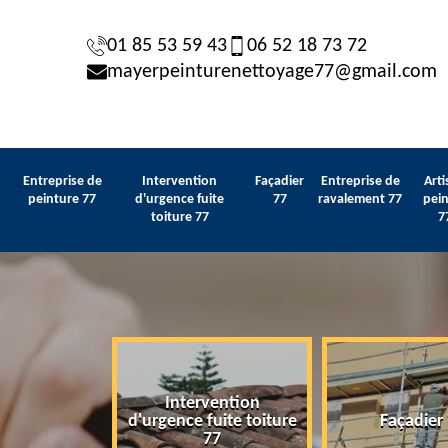
01 85 53 59 43
06 52 18 73 72
mayerpeinturenettoyage77@gmail.com
Entreprise de
Intervention
Façadier
Entreprise de
Arti
peinture 77
d'urgence fuite
77
ravalement 77
pein
toiture 77
7
Intervention
 de peinture
d'urgence fuite toiture
Façadier
77
77