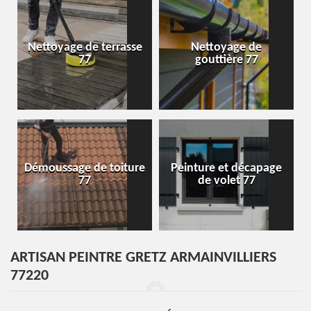
Nettoyage de terrasse
Nettoyage de
77
gouttière 77
Démoussage de toiture
Peinture et décapage
77
de volet 77
ARTISAN PEINTRE GRETZ ARMAINVILLIERS
77220