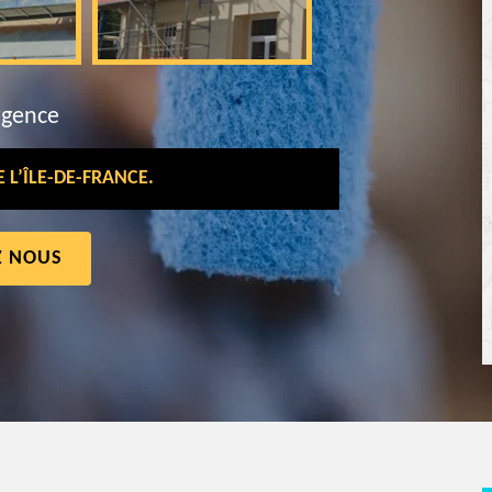
rgence
L’ÎLE-DE-FRANCE.
Z NOUS