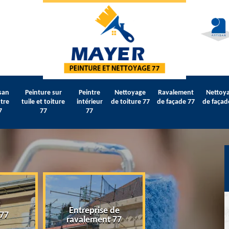
san
Peinture sur
Peintre
Nettoyage
Ravalement
Nettoy
tre
tuile et toiture
intérieur
de toiture 77
de façade 77
de façad
7
77
77
Entreprise de
 77
Artisan peintre 
ravalement 77