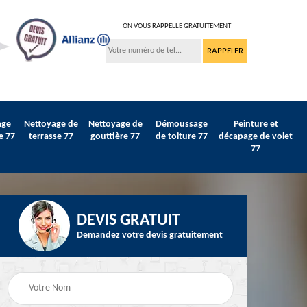
ON VOUS RAPPELLE GRATUITEMENT
age
Nettoyage de
Nettoyage de
Démoussage
Peinture et
e 77
terrasse 77
gouttière 77
de toiture 77
décapage de volet
77
DEVIS GRATUIT
Demandez votre devis gratuitement
Peinture sur tuile et
77
Peintre intérieur 77
toiture 77