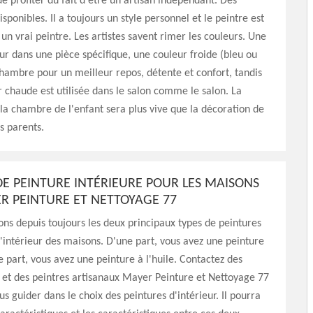
de profiter du fait d'être un artisan indépendant. Des
isponibles. Il a toujours un style personnel et le peintre est
n vrai peintre. Les artistes savent rimer les couleurs. Une
ur dans une pièce spécifique, une couleur froide (bleu ou
chambre pour un meilleur repos, détente et confort, tandis
 chaude est utilisée dans le salon comme le salon. La
la chambre de l'enfant sera plus vive que la décoration de
s parents.
 DE PEINTURE INTÉRIEURE POUR LES MAISONS
R PEINTURE ET NETTOYAGE 77
ns depuis toujours les deux principaux types de peintures
'intérieur des maisons. D'une part, vous avez une peinture
re part, vous avez une peinture à l'huile. Contactez des
 et des peintres artisanaux Mayer Peinture et Nettoyage 77
s guider dans le choix des peintures d'intérieur. Il pourra