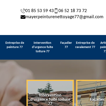
01 85 53 59 43
06 52 18 73 72
mayerpeinturenettoyage77@gmail.com
Entreprise de
Intervention
Façadier
Entreprise de
Arti
peinture 77
d'urgence fuite
77
ravalement 77
pein
toiture 77
7
Intervention
 de peinture
d'urgence fuite toiture
Façadier
77
77