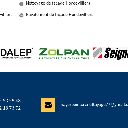
Nettoyage de façade Hondevilliers
illiers
Ravalement de façade Hondevilliers
5 53 59 43
mayerpeinturenettoyage77@gmail.
2 18 73 72