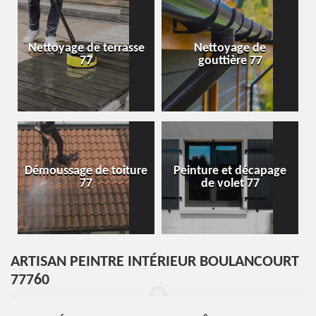
Nettoyage de terrasse
Nettoyage de
77
gouttière 77
Démoussage de toiture
Peinture et décapage
77
de volet 77
ARTISAN PEINTRE INTÉRIEUR BOULANCOURT
77760