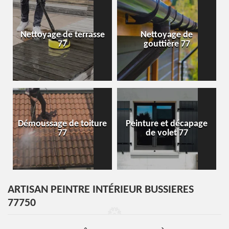
Nettoyage de terrasse
Nettoyage de
77
gouttière 77
Démoussage de toiture
Peinture et décapage
77
de volet 77
ARTISAN PEINTRE INTÉRIEUR BUSSIERES
77750