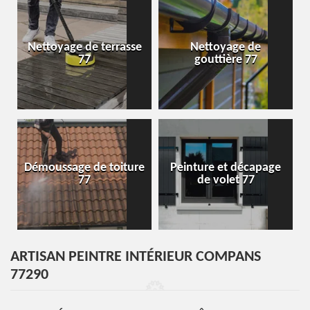
Nettoyage de terrasse
Nettoyage de
77
gouttière 77
Démoussage de toiture
Peinture et décapage
77
de volet 77
ARTISAN PEINTRE INTÉRIEUR COMPANS
77290