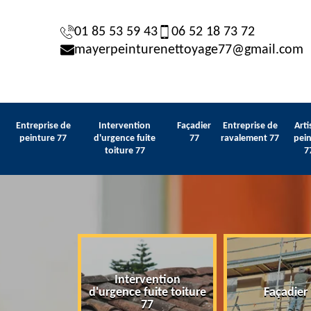
01 85 53 59 43
06 52 18 73 72
mayerpeinturenettoyage77@gmail.com
Entreprise de
Intervention
Façadier
Entreprise de
Arti
peinture 77
d'urgence fuite
77
ravalement 77
pein
toiture 77
7
Intervention
 de peinture
d'urgence fuite toiture
Façadier
77
77