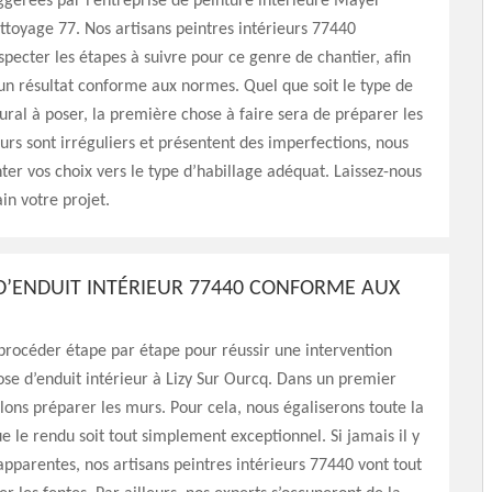
ggérées par l’entreprise de peinture intérieure Mayer
ttoyage 77. Nos artisans peintres intérieurs 77440
especter les étapes à suivre pour ce genre de chantier, afin
un résultat conforme aux normes. Quel que soit le type de
al à poser, la première chose à faire sera de préparer les
urs sont irréguliers et présentent des imperfections, nous
ter vos choix vers le type d’habillage adéquat. Laissez-nous
n votre projet.
D’ENDUIT INTÉRIEUR 77440 CONFORME AUX
 procéder étape par étape pour réussir une intervention
pose d’enduit intérieur à Lizy Sur Ourcq. Dans un premier
lons préparer les murs. Pour cela, nous égaliserons toute la
ue le rendu soit tout simplement exceptionnel. Si jamais il y
 apparentes, nos artisans peintres intérieurs 77440 vont tout