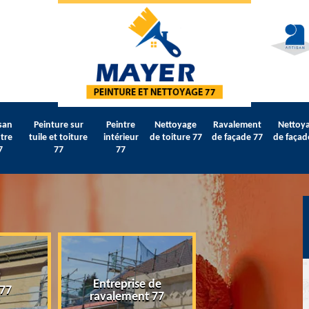
san
Peinture sur
Peintre
Nettoyage
Ravalement
Nettoy
tre
tuile et toiture
intérieur
de toiture 77
de façade 77
de façad
7
77
77
Entreprise de
 77
Artisan peintre 
ravalement 77