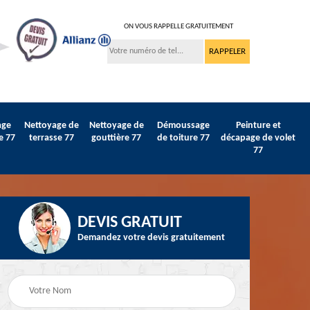
ON VOUS RAPPELLE GRATUITEMENT
age
Nettoyage de
Nettoyage de
Démoussage
Peinture et
e 77
terrasse 77
gouttière 77
de toiture 77
décapage de volet
77
DEVIS GRATUIT
Demandez votre devis gratuitement
Peinture sur tuile et
77
Peintre intérieur 77
toiture 77