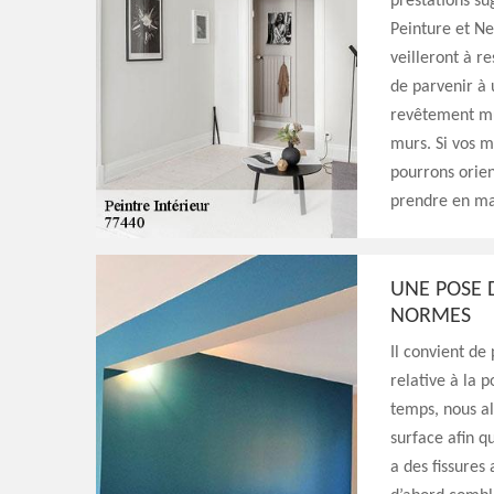
prestations su
Peinture et Ne
veilleront à r
de parvenir à 
revêtement mur
murs. Si vos m
pourrons orien
prendre en mai
UNE POSE 
NORMES
Il convient de
relative à la 
temps, nous al
surface afin q
a des fissures