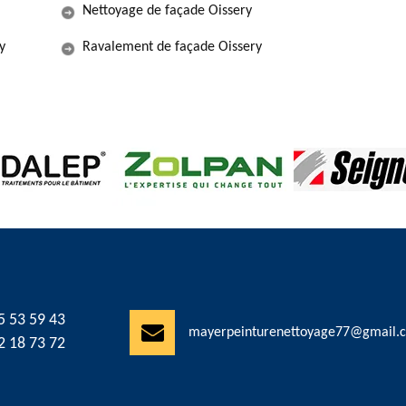
Nettoyage de façade Oissery
y
Ravalement de façade Oissery
5 53 59 43
mayerpeinturenettoyage77@gmail.
2 18 73 72