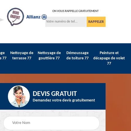
ON VOUS RAPPELLE GRATUITEMENT
age
Nettoyage de
Nettoyage de
Démoussage
Peinture et
e 77
terrasse 77
gouttière 77
de toiture 77
décapage de volet
77
DEVIS GRATUIT
Demandez votre devis gratuitement
Peinture sur tuile et
77
Peintre intérieur 77
toiture 77