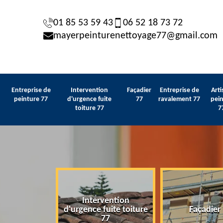
01 85 53 59 43
06 52 18 73 72
mayerpeinturenettoyage77@gmail.com
Entreprise de
Intervention
Façadier
Entreprise de
Arti
peinture 77
d'urgence fuite
77
ravalement 77
pein
toiture 77
7
Intervention
 de peinture
d'urgence fuite toiture
Façadier
77
77