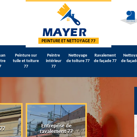
san
Peinture sur
Peintre
Nettoyage
Ravalement
Nettoy
tre
tuile et toiture
intérieur
de toiture 77
de façade 77
de façad
7
77
77
Entreprise de
 77
Artisan peintre 
ravalement 77