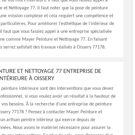
de vos murs intérieurs, il faut que vous fassiez appel à
 et Nettoyage 77. Il faut noter que la pose de peinture
 une mission complexe et cela requiert une compétence et
 particulières. Pour améliorer l’esthétique de l’intérieur de
il faut que vous fassiez appel à une entreprise spécialisée
ne comme Mayer Peinture et Nettoyage 77. En faisant
s serrez satisfait des travaux réalisés à Oissery 77178.
NTURE ET NETTOYAGE 77 ENTREPRISE DE
INTÉRIEURE À OISSERY
 peinture intérieure sont des interventions que vous devez
ofessionnel, si vous voulez avoir un résultat à la hauteur de
t vos besoins. À la recherche d’une entreprise de peinture
issery 77178 ? Pensez à contacter Mayer Peinture et
un artisan peintre intérieur qui exerce depuis de
nées. Nous avons le matériel nécessaire pour assurer la