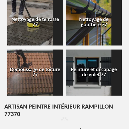
Nettoyage de terrasse
Nettoyage de
77
gouttière 77
Démoussage de toiture
Peinture et décapage
77
de volet 77
ARTISAN PEINTRE INTÉRIEUR RAMPILLON
77370