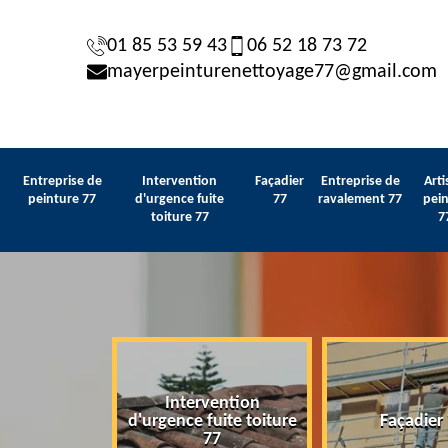
01 85 53 59 43
06 52 18 73 72
mayerpeinturenettoyage77@gmail.com
Entreprise de
Intervention
Façadier
Entreprise de
Arti
peinture 77
d'urgence fuite
77
ravalement 77
pein
toiture 77
7
Intervention
 de peinture
d'urgence fuite toiture
Façadier
77
77