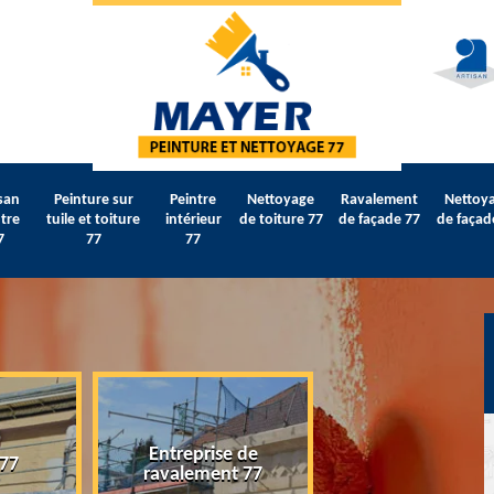
san
Peinture sur
Peintre
Nettoyage
Ravalement
Nettoy
tre
tuile et toiture
intérieur
de toiture 77
de façade 77
de façad
7
77
77
Entreprise de
 77
Artisan peintre 
ravalement 77