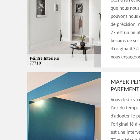
êtes à la rech
que nous nous 
pouvons nous d
de précision, 
77 est un pein
besoins de ses
d’originalité à
nous engageon
MAYER PEI
PAREMENT 
Vous désirez c
l’air du temps
d’adopter le 
l’originalité 
est une interv