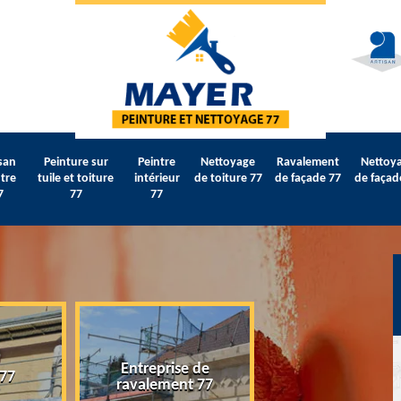
san
Peinture sur
Peintre
Nettoyage
Ravalement
Nettoy
tre
tuile et toiture
intérieur
de toiture 77
de façade 77
de façad
7
77
77
Entreprise de
 77
Artisan peintre 
ravalement 77