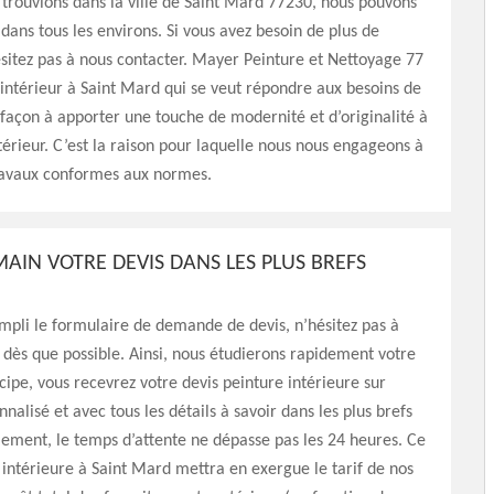
trouvions dans la ville de Saint Mard 77230, nous pouvons
dans tous les environs. Si vous avez besoin de plus de
ésitez pas à nous contacter. Mayer Peinture et Nettoyage 77
 intérieur à Saint Mard qui se veut répondre aux besoins de
e façon à apporter une touche de modernité et d’originalité à
térieur. C’est la raison pour laquelle nous nous engageons à
travaux conformes aux normes.
MAIN VOTRE DEVIS DANS LES PLUS BREFS
mpli le formulaire de demande de devis, n’hésitez pas à
 dès que possible. Ainsi, nous étudierons rapidement votre
ncipe, vous recevrez votre devis peinture intérieure sur
nalisé et avec tous les détails à savoir dans les plus brefs
ement, le temps d’attente ne dépasse pas les 24 heures. Ce
 intérieure à Saint Mard mettra en exergue le tarif de nos