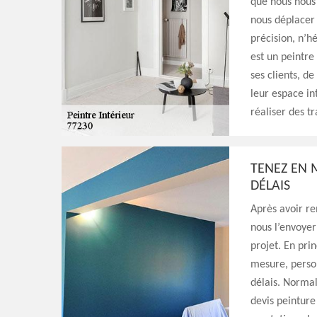
que nous nous 
nous déplacer 
précision, n’h
est un peintre
ses clients, d
leur espace in
réaliser des 
TENEZ EN 
DÉLAIS
Après avoir re
nous l’envoyer
projet. En pri
mesure, person
délais. Normal
devis peinture