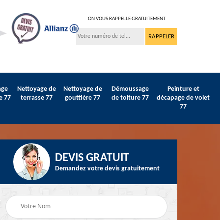
ON VOUS RAPPELLE GRATUITEMENT
age
Nettoyage de
Nettoyage de
Démoussage
Peinture et
e 77
terrasse 77
gouttière 77
de toiture 77
décapage de volet
77
DEVIS GRATUIT
Demandez votre devis gratuitement
Peinture sur tuile et
77
Peintre intérieur 77
toiture 77