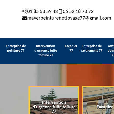
01 85 53 59 43
06 52 18 73 72
mayerpeinturenettoyage77@gmail.com
Entreprise de
Intervention
Façadier
Entreprise de
Arti
peinture 77
d'urgence fuite
77
ravalement 77
pein
toiture 77
7
Intervention
 de peinture
d'urgence fuite toiture
Façadier
77
77