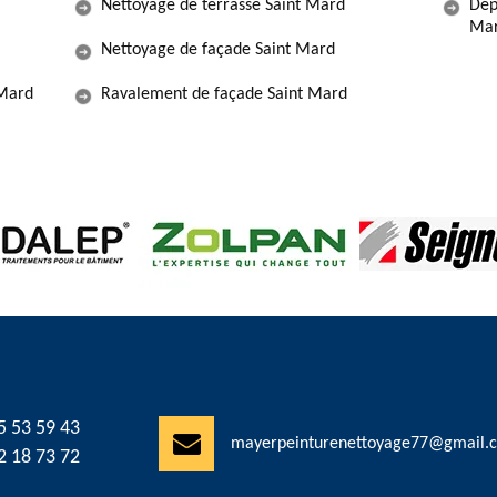
Nettoyage de terrasse Saint Mard
Dép
Mar
Nettoyage de façade Saint Mard
 Mard
Ravalement de façade Saint Mard
5 53 59 43
mayerpeinturenettoyage77@gmail.
2 18 73 72