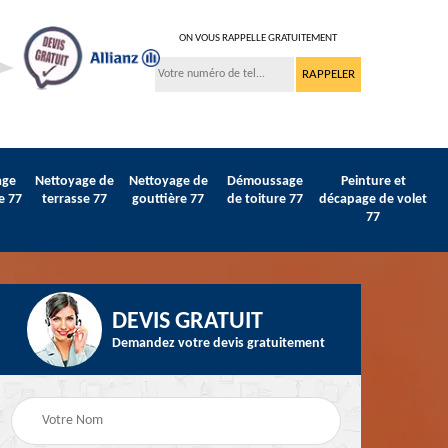
ON VOUS RAPPELLE GRATUITEMENT
age
Nettoyage de
Nettoyage de
Démoussage
Peinture et
e 77
terrasse 77
gouttière 77
de toiture 77
décapage de volet
77
DEVIS GRATUIT
Demandez votre devis gratuitement
Peinture sur tuile et
77
Peintre intérieur 77
toiture 77