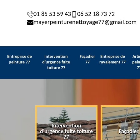
01 85 53 59 43
06 52 18 73 72
mayerpeinturenettoyage77@gmail.com
Entreprise de
Intervention
Façadier
Entreprise de
Arti
peinture 77
d'urgence fuite
77
ravalement 77
pein
toiture 77
7
Intervention
 de peinture
d'urgence fuite toiture
Façadier
77
77