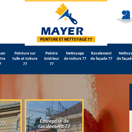
san
Peinture sur
Peintre
Nettoyage
Ravalement
Nettoy
tre
tuile et toiture
intérieur
de toiture 77
de façade 77
de façad
7
77
77
Entreprise de
 77
Artisan peintre 
ravalement 77