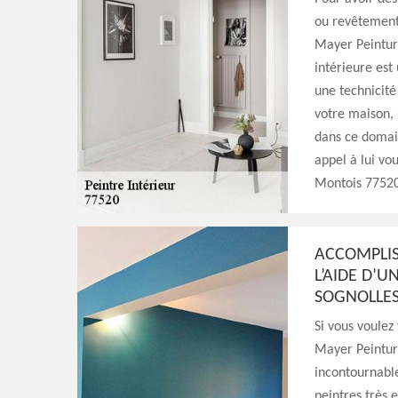
ou revêtement 
Mayer Peinture
intérieure est
une technicité
votre maison, 
dans ce domai
appel à lui vou
Montois 77520
ACCOMPLIS
L’AIDE D’U
SOGNOLLES
Si vous voulez
Mayer Peinture
incontournable
peintres très 