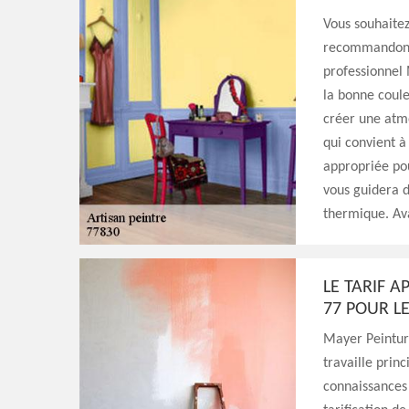
Vous souhaitez
recommandons 
professionnel 
la bonne coule
créer une atmo
qui convient à
appropriée pou
vous guidera d
thermique. Av
LE TARIF 
77 POUR L
Mayer Peinture
travaille prin
connaissances 