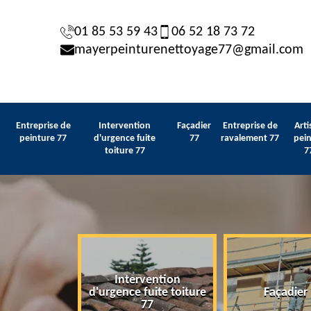
01 85 53 59 43
06 52 18 73 72
mayerpeinturenettoyage77@gmail.com
Entreprise de
Intervention
Façadier
Entreprise de
Arti
peinture 77
d'urgence fuite
77
ravalement 77
pein
toiture 77
7
Intervention
 de peinture
d'urgence fuite toiture
Façadier
77
77