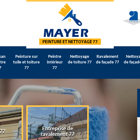
san
Peinture sur
Peintre
Nettoyage
Ravalement
Nettoy
tre
tuile et toiture
intérieur
de toiture 77
de façade 77
de façad
7
77
77
Entreprise de
 77
Artisan peintre 
ravalement 77