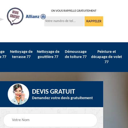
ON VOUS RAPPELLE GRATUITEMENT
age
Nettoyage de
Nettoyage de
Démoussage
Peinture et
e 77
terrasse 77
gouttière 77
de toiture 77
décapage de volet
77
DEVIS GRATUIT
Demandez votre devis gratuitement
Peinture sur tuile et
77
Peintre intérieur 77
toiture 77