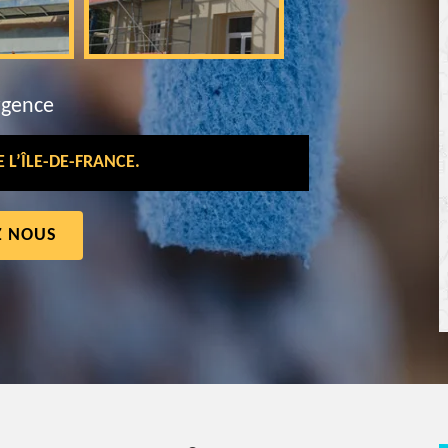
rgence
L’ÎLE-DE-FRANCE.
Z NOUS