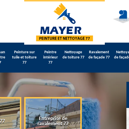
san
Peinture sur
Peintre
Nettoyage
Ravalement
Nettoy
tre
tuile et toiture
intérieur
de toiture 77
de façade 77
de façad
7
77
77
Entreprise de
 77
Artisan peintre 
ravalement 77