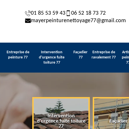
01 85 53 59 43
06 52 18 73 72
mayerpeinturenettoyage77@gmail.com
Entreprise de
Intervention
Façadier
Entreprise de
Arti
peinture 77
d'urgence fuite
77
ravalement 77
pein
toiture 77
7
Intervention
 de peinture
d'urgence fuite toiture
Façadier
77
77