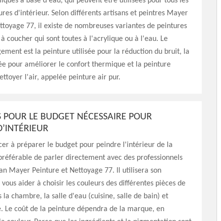
liques à base d'eau, qui peuvent être utilisées pour tous les
ures d'intérieur. Selon différents artisans et peintres Mayer
ttoyage 77, il existe de nombreuses variantes de peintures
 coucher qui sont toutes à l'acrylique ou à l'eau. Le
ment est la peinture utilisée pour la réduction du bruit, la
sée pour améliorer le confort thermique et la peinture
ettoyer l'air, appelée peinture air pur.
LS POUR LE BUDGET NÉCESSAIRE POUR
D’INTÉRIEUR
 à préparer le budget pour peindre l'intérieur de la
 préférable de parler directement avec des professionnels
san Mayer Peinture et Nettoyage 77. Il utilisera son
 vous aider à choisir les couleurs des différentes pièces de
 la chambre, la salle d'eau (cuisine, salle de bain) et
e. Le coût de la peinture dépendra de la marque, en