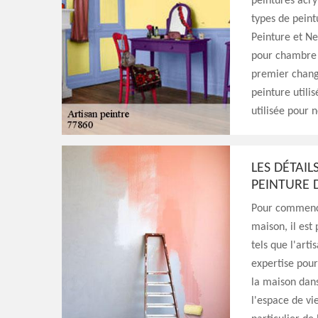
peintures acry
types de peint
Peinture et Ne
pour chambre à
premier change
peinture utili
utilisée pour n
LES DÉTAI
PEINTURE 
Pour commencer
maison, il est
tels que l'arti
expertise pour
la maison dans
l'espace de vi