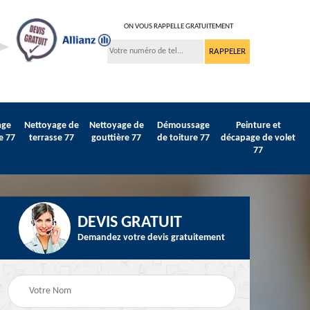
ON VOUS RAPPELLE GRATUITEMENT
age
Nettoyage de
Nettoyage de
Démoussage
Peinture et
e 77
terrasse 77
gouttière 77
de toiture 77
décapage de volet
77
DEVIS GRATUIT
Demandez votre devis gratuitement
Peinture sur tuile et
77
Peintre intérieur 77
toiture 77