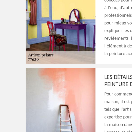
conçues pour l
à l'eau, d'aut
professionnels
pour mieux vou
expliquer les 
revêtements. I
l'élément à des
la peinture ac
LES DÉTAI
PEINTURE 
Pour commencer
maison, il est
tels que l'arti
expertise pour
la maison dans