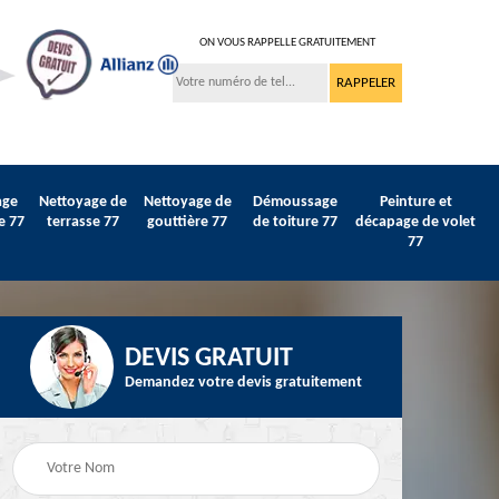
ON VOUS RAPPELLE GRATUITEMENT
age
Nettoyage de
Nettoyage de
Démoussage
Peinture et
e 77
terrasse 77
gouttière 77
de toiture 77
décapage de volet
77
DEVIS GRATUIT
Demandez votre devis gratuitement
Peinture sur tuile et
77
Peintre intérieur 77
toiture 77