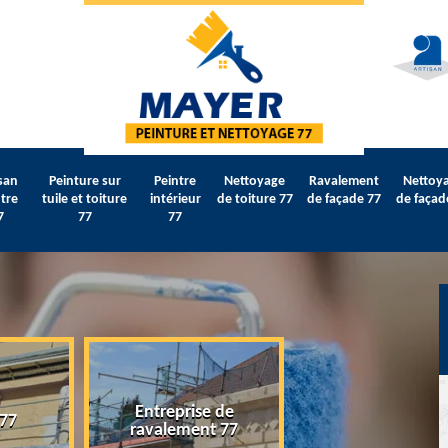
san
Peinture sur
Peintre
Nettoyage
Ravalement
Nettoy
tre
tuile et toiture
intérieur
de toiture 77
de façade 77
de façad
7
77
77
Entreprise de
 77
Artisan peintre 
ravalement 77