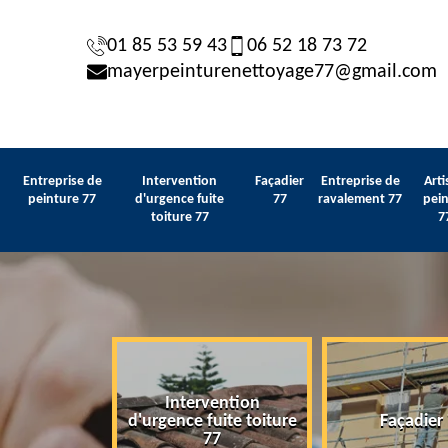
01 85 53 59 43
06 52 18 73 72
mayerpeinturenettoyage77@gmail.com
Entreprise de
Intervention
Façadier
Entreprise de
Arti
peinture 77
d'urgence fuite
77
ravalement 77
pein
toiture 77
7
Intervention
 de peinture
d'urgence fuite toiture
Façadier
77
77