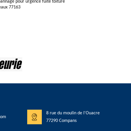
annage pour urgence fuite toiture
eaux 77163
8 rue du moulin de l'Ouacre
com
77290 Compans