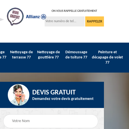
ON VOUS RAPPELLE GRATUITEMENT
age
Nettoyage de
Nettoyage de
Démoussage
Peinture et
e 77
terrasse 77
gouttière 77
de toiture 77
décapage de volet
77
DEVIS GRATUIT
Demandez votre devis gratuitement
Peinture sur tuile et
77
Peintre intérieur 77
toiture 77