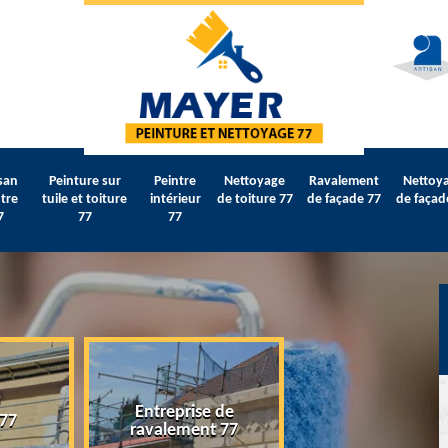
san
Peinture sur
Peintre
Nettoyage
Ravalement
Nettoy
tre
tuile et toiture
intérieur
de toiture 77
de façade 77
de façad
7
77
77
Entreprise de
 77
Artisan peintre 
ravalement 77