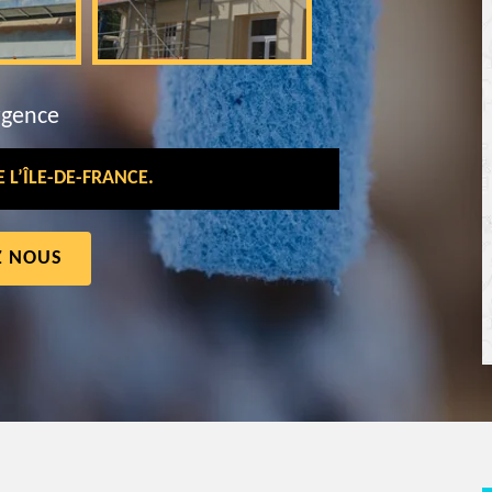
rgence
L’ÎLE-DE-FRANCE.
Z NOUS