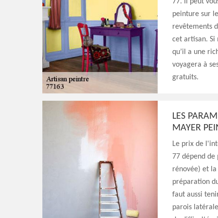
77. Il peut vo
peinture sur l
revêtements de
cet artisan. Si
qu’il a une ri
voyagera à ses
gratuits.
LES PARAM
MAYER PEI
Le prix de l'i
77 dépend de 
rénovée) et la
préparation du
faut aussi teni
parois latéral