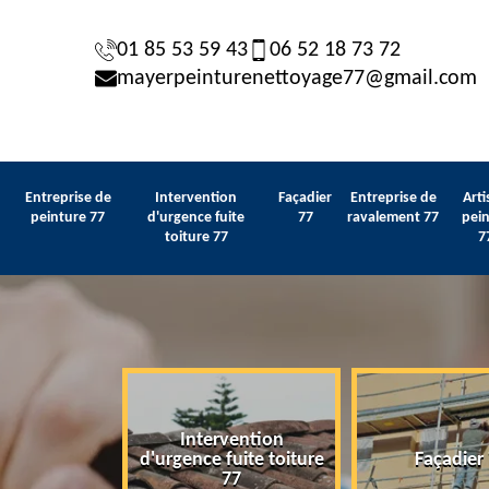
01 85 53 59 43
06 52 18 73 72
mayerpeinturenettoyage77@gmail.com
Entreprise de
Intervention
Façadier
Entreprise de
Arti
peinture 77
d'urgence fuite
77
ravalement 77
pein
toiture 77
7
Intervention
 de peinture
d'urgence fuite toiture
Façadier
77
77