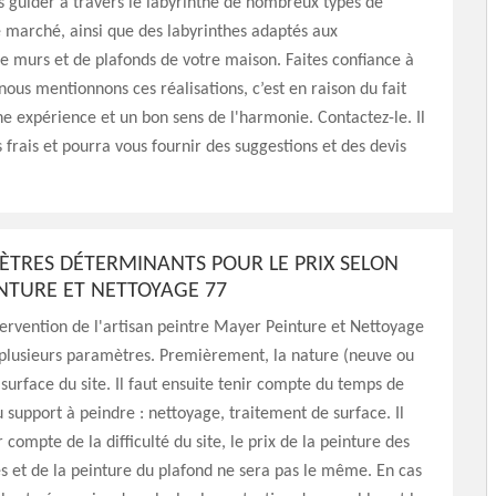
us guider à travers le labyrinthe de nombreux types de
e marché, ainsi que des labyrinthes adaptés aux
 murs et de plafonds de votre maison. Faites confiance à
 nous mentionnons ces réalisations, c’est en raison du fait
che expérience et un bon sens de l'harmonie. Contactez-le. Il
 frais et pourra vous fournir des suggestions et des devis
ÈTRES DÉTERMINANTS POUR LE PRIX SELON
NTURE ET NETTOYAGE 77
ntervention de l'artisan peintre Mayer Peinture et Nettoyage
plusieurs paramètres. Premièrement, la nature (neuve ou
 surface du site. Il faut ensuite tenir compte du temps de
 support à peindre : nettoyage, traitement de surface. Il
r compte de la difficulté du site, le prix de la peinture des
es et de la peinture du plafond ne sera pas le même. En cas