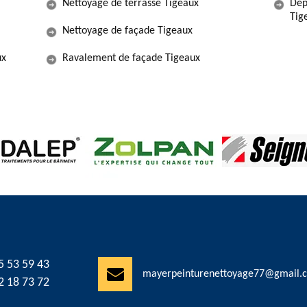
Nettoyage de terrasse Tigeaux
Dép
Tig
Nettoyage de façade Tigeaux
ux
Ravalement de façade Tigeaux
5 53 59 43
mayerpeinturenettoyage77@gmail.
2 18 73 72