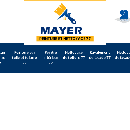
san
Peinture sur
Peintre
Nettoyage
Ravalement
Nettoy
tre
tuile et toiture
intérieur
de toiture 77
de façade 77
de façad
7
77
77