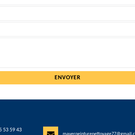
5 53 59 43
mayerpeinturenettoyage77@gmail.