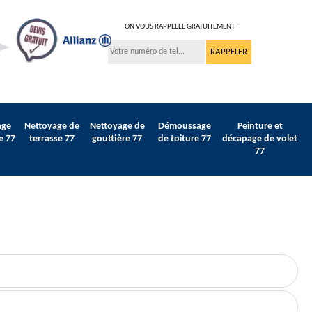
ON VOUS RAPPELLE GRATUITEMENT
age
Nettoyage de
Nettoyage de
Démoussage
Peinture et
e 77
terrasse 77
gouttière 77
de toiture 77
décapage de volet
77