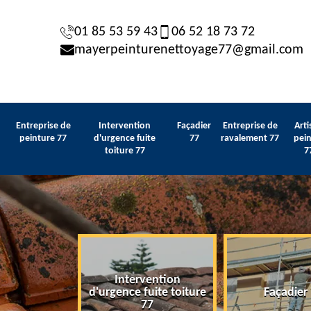
01 85 53 59 43
06 52 18 73 72
mayerpeinturenettoyage77@gmail.com
Entreprise de
Intervention
Façadier
Entreprise de
Arti
peinture 77
d'urgence fuite
77
ravalement 77
pein
toiture 77
7
Intervention
 de peinture
d'urgence fuite toiture
Façadier
77
77