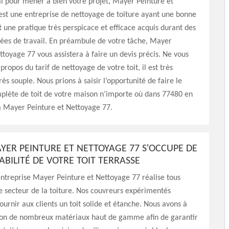
éal pour mener à bien votre projet, Mayer Peinture et
st une entreprise de nettoyage de toiture ayant une bonne
une pratique très perspicace et efficace acquis durant des
es de travail. En préambule de votre tâche, Mayer
ttoyage 77 vous assistera à faire un devis précis. Ne vous
propos du tarif de nettoyage de votre toit, il est très
rès souple. Nous prions à saisir l’opportunité de faire le
plète de toit de votre maison n’importe où dans 77480 en
à Mayer Peinture et Nettoyage 77.
AYER PEINTURE ET NETTOYAGE 77 S'OCCUPE DE
ABILITÉ DE VOTRE TOIT TERRASSE
’entreprise Mayer Peinture et Nettoyage 77 réalise tous
e secteur de la toiture. Nos couvreurs expérimentés
fournir aux clients un toit solide et étanche. Nous avons à
tion de nombreux matériaux haut de gamme afin de garantir