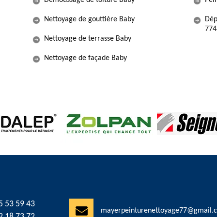
Démoussage de toiture Baby
Pei
Nettoyage de gouttière Baby
Dép
774
Nettoyage de terrasse Baby
Nettoyage de façade Baby
5 53 59 43
mayerpeinturenettoyage77@gmail.
2 18 73 72