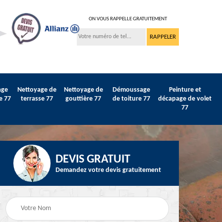
ON VOUS RAPPELLE GRATUITEMENT
age
Nettoyage de
Nettoyage de
Démoussage
Peinture et
e 77
terrasse 77
gouttière 77
de toiture 77
décapage de volet
77
DEVIS GRATUIT
Demandez votre devis gratuitement
Peinture sur tuile et
77
Peintre intérieur 77
toiture 77