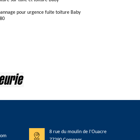
nture sur tuile et toiture Baby
annage pour urgence fuite toiture Baby
80
8 rue du moulin de l'Ouacre
com