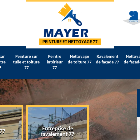
san
Peinture sur
Peintre
Nettoyage
Ravalement
Nettoy
tre
tuile et toiture
intérieur
de toiture 77
de façade 77
de façad
7
77
77
Entreprise de
 77
Artisan peintre 
ravalement 77