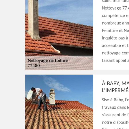
solliciteur id
Nettoyage 77 e
compétence et 
nombreux anné
Peinture et Ne
inquiète pas à 
accessible et t
nettoyage com
faisant appel 
À BABY, M
L’IMPERMÉ
Sise à Baby, l
travaux dans l
s’assurent de 
notre disposi