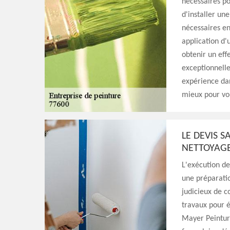
nécessaires po
d'installer un
nécessaires en
application d'u
obtenir un eff
exceptionnelle
expérience dan
mieux pour vou
LE DEVIS 
NETTOYAGE
L'exécution de
une préparatio
judicieux de c
travaux pour é
Mayer Peinture