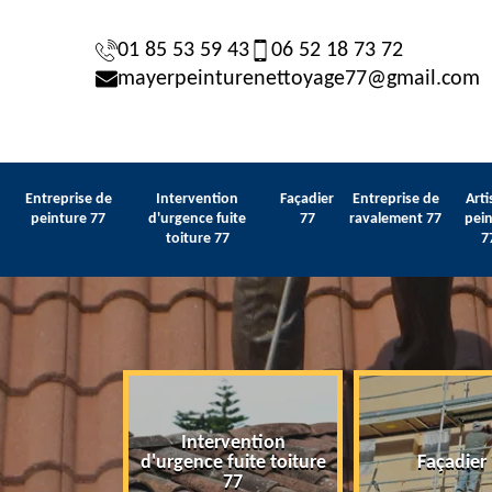
01 85 53 59 43
06 52 18 73 72
mayerpeinturenettoyage77@gmail.com
Entreprise de
Intervention
Façadier
Entreprise de
Arti
peinture 77
d'urgence fuite
77
ravalement 77
pein
toiture 77
7
Intervention
 de peinture
d'urgence fuite toiture
Façadier
77
77