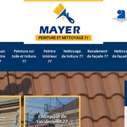
san
Peinture sur
Peintre
Nettoyage
Ravalement
Nettoy
tre
tuile et toiture
intérieur
de toiture 77
de façade 77
de façad
7
77
77
Entreprise de
 77
Artisan peintre 
ravalement 77