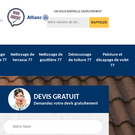
ON VOUS RAPPELLE GRATUITEMENT
age
Nettoyage de
Nettoyage de
Démoussage
Peinture et
e 77
terrasse 77
gouttière 77
de toiture 77
décapage de volet
77
DEVIS GRATUIT
Demandez votre devis gratuitement
Peinture sur tuile et
77
Peintre intérieur 77
toiture 77