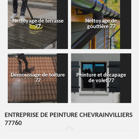
Nettoyage de terrasse
Nettoyage de
77
gouttière 77
Démoussage de toiture
Peinture et décapage
77
de volet 77
ENTREPRISE DE PEINTURE CHEVRAINVILLIERS
77760