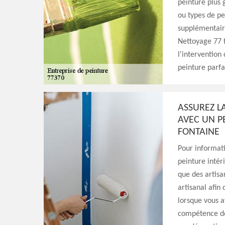
peinture plus 
ou types de pe
supplémentair
Nettoyage 77 f
l'intervention
peinture parfai
ASSUREZ L
AVEC UN P
FONTAINE
Pour informati
peinture intéri
que des artisa
artisanal afin
lorsque vous a
compétence de 