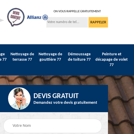
ON VOUS RAPPELLE GRATUITEMENT
age
Nettoyage de
Nettoyage de
Démoussage
Peinture et
e 77
terrasse 77
gouttière 77
de toiture 77
décapage de volet
77
DEVIS GRATUIT
Demandez votre devis gratuitement
Peinture sur tuile et
77
Peintre intérieur 77
toiture 77