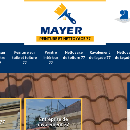
san
Peinture sur
Peintre
Nettoyage
Ravalement
Nettoy
tre
tuile et toiture
intérieur
de toiture 77
de façade 77
de façad
7
77
77
Entreprise de
 77
Artisan peintre 
ravalement 77