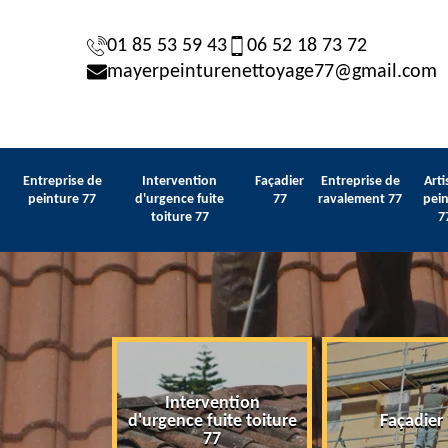
01 85 53 59 43
06 52 18 73 72
mayerpeinturenettoyage77@gmail.com
Entreprise de
Intervention
Façadier
Entreprise de
Arti
peinture 77
d'urgence fuite
77
ravalement 77
pein
toiture 77
7
Intervention
 de peinture
d'urgence fuite toiture
Façadier
77
77