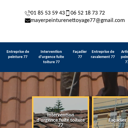
01 85 53 59 43
06 52 18 73 72
mayerpeinturenettoyage77@gmail.com
Entreprise de
Intervention
Façadier
Entreprise de
Arti
peinture 77
d'urgence fuite
77
ravalement 77
pein
toiture 77
7
Intervention
 de peinture
d'urgence fuite toiture
Façadier
77
77