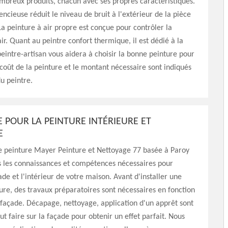
breux produits, chacun avec ses propres caractéristiques.
encieuse réduit le niveau de bruit à l'extérieur de la pièce
La peinture à air propre est conçue pour contrôler la
air. Quant au peintre confort thermique, il est dédié à la
intre-artisan vous aidera à choisir la bonne peinture pour
 coût de la peinture et le montant nécessaire sont indiqués
du peintre.
E POUR LA PEINTURE INTÉRIEURE ET
E
de peinture Mayer Peinture et Nettoyage 77 basée à Paroy
s les connaissances et compétences nécessaires pour
ade et l'intérieur de votre maison. Avant d'installer une
ure, des travaux préparatoires sont nécessaires en fonction
a façade. Décapage, nettoyage, application d'un apprêt sont
aut faire sur la façade pour obtenir un effet parfait. Nous