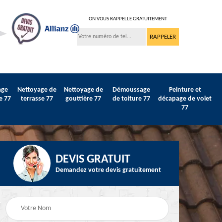
ON VOUS RAPPELLE GRATUITEMENT
age
Nettoyage de
Nettoyage de
Démoussage
Peinture et
e 77
terrasse 77
gouttière 77
de toiture 77
décapage de volet
77
DEVIS GRATUIT
Demandez votre devis gratuitement
Peinture sur tuile et
77
Peintre intérieur 77
toiture 77