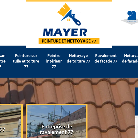
san
Peinture sur
Peintre
Nettoyage
Ravalement
Nettoy
tre
tuile et toiture
intérieur
de toiture 77
de façade 77
de façad
7
77
77
Entreprise de
 77
Artisan peintre 
ravalement 77