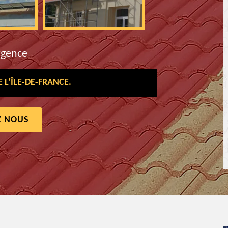
rgence
L’ÎLE-DE-FRANCE.
Z NOUS