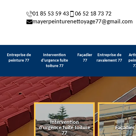
01 85 53 59 43
06 52 18 73 72
mayerpeinturenettoyage77@gmail.com
Entreprise de
Intervention
Façadier
Entreprise de
Arti
peinture 77
d'urgence fuite
77
ravalement 77
pein
toiture 77
7
Intervention
 de peinture
d'urgence fuite toiture
Façadier
77
77