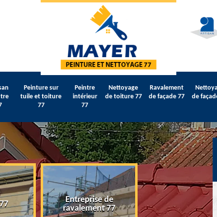
san
Peinture sur
Peintre
Nettoyage
Ravalement
Nettoy
tre
tuile et toiture
intérieur
de toiture 77
de façade 77
de façad
7
77
77
Entreprise de
 77
Artisan peintre 
ravalement 77