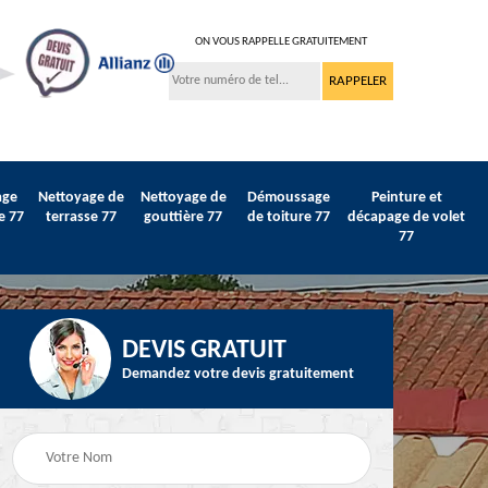
ON VOUS RAPPELLE GRATUITEMENT
age
Nettoyage de
Nettoyage de
Démoussage
Peinture et
e 77
terrasse 77
gouttière 77
de toiture 77
décapage de volet
77
DEVIS GRATUIT
Demandez votre devis gratuitement
Peinture sur tuile et
77
Peintre intérieur 77
toiture 77