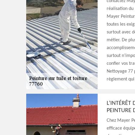
contactez Maye
réalisation du
Mayer Peinture
toutes les exi
surtout avec d
métier. De plu
accomplissemen
surtout n’impo
confier vos tr
Nettoyage 77 p
règlement qui 
L’INTÉRÊT 
PEINTURE 
Chez Mayer Pe
efficace équipe