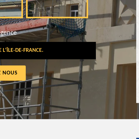
rgence
L’ÎLE-DE-FRANCE.
Z NOUS