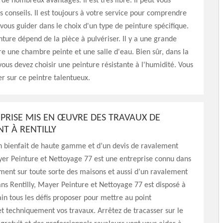
 de nombreux avantages. Il est très libre. Il peut vous
 conseils. Il est toujours à votre service pour comprendre
 vous guider dans le choix d'un type de peinture spécifique.
nture dépend de la pièce à pulvériser. Il y a une grande
re une chambre peinte et une salle d'eau. Bien sûr, dans la
 vous devez choisir une peinture résistante à l'humidité. Vous
 sur ce peintre talentueux.
PRISE MIS EN ŒUVRE DES TRAVAUX DE
T À RENTILLY
un bienfait de haute gamme et d’un devis de ravalement
yer Peinture et Nettoyage 77 est une entreprise connu dans
ement sur toute sorte des maisons et aussi d’un ravalement
ns Rentilly, Mayer Peinture et Nettoyage 77 est disposé à
n tous les défis proposer pour mettre au point
t techniquement vos travaux. Arrêtez de tracasser sur le