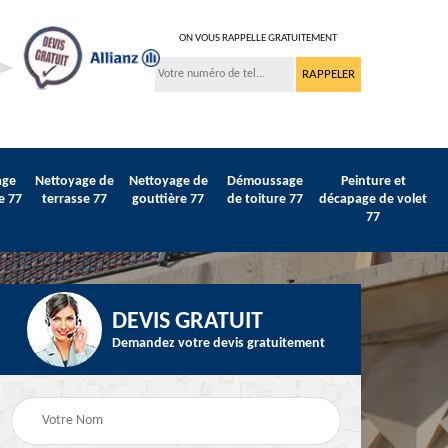
ON VOUS RAPPELLE GRATUITEMENT
age
Nettoyage de
Nettoyage de
Démoussage
Peinture et
e 77
terrasse 77
gouttière 77
de toiture 77
décapage de volet
77
DEVIS GRATUIT
Demandez votre devis gratuitement
Peinture sur tuile et
77
Peintre intérieur 77
toiture 77