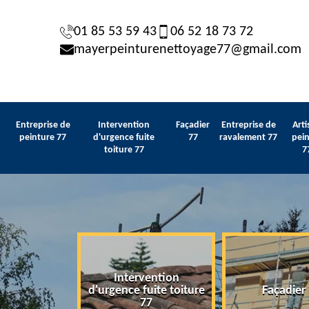
01 85 53 59 43
06 52 18 73 72
mayerpeinturenettoyage77@gmail.com
Entreprise de
Intervention
Façadier
Entreprise de
Arti
peinture 77
d'urgence fuite
77
ravalement 77
pein
toiture 77
7
Intervention
 de peinture
d'urgence fuite toiture
Façadier
77
77