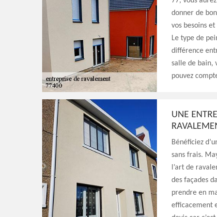
77, vous aurez
donner de bons
vos besoins et
Le type de pei
différence ent
salle de bain,
pouvez compter
UNE ENTRE
RAVALEMEN
Bénéficiez d’
sans frais. Ma
l’art de raval
des façades da
prendre en mai
efficacement e