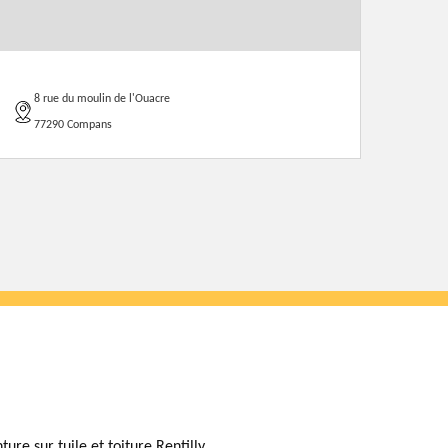
8 rue du moulin de l'Ouacre
77290 Compans
ture sur tuile et toiture Rentilly