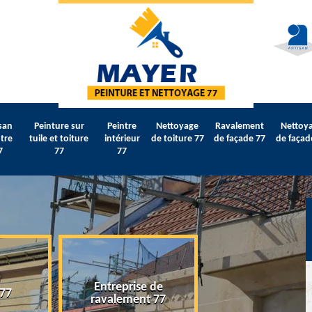
san
Peinture sur
Peintre
Nettoyage
Ravalement
Nettoy
tre
tuile et toiture
intérieur
de toiture 77
de façade 77
de façad
7
77
77
Entreprise de
 77
Artisan peintre 
ravalement 77