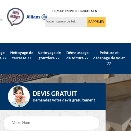
ON VOUS RAPPELLE GRATUITEMENT
age
Nettoyage de
Nettoyage de
Démoussage
Peinture et
e 77
terrasse 77
gouttière 77
de toiture 77
décapage de volet
77
DEVIS GRATUIT
Demandez votre devis gratuitement
Peinture sur tuile et
77
Peintre intérieur 77
toiture 77