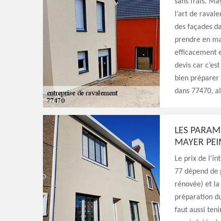
sans frais. Ma
l’art de raval
des façades da
prendre en mai
efficacement e
devis car c’est
bien préparer 
dans 77470, a
LES PARAM
MAYER PEI
Le prix de l'i
77 dépend de 
rénovée) et la
préparation du
faut aussi teni