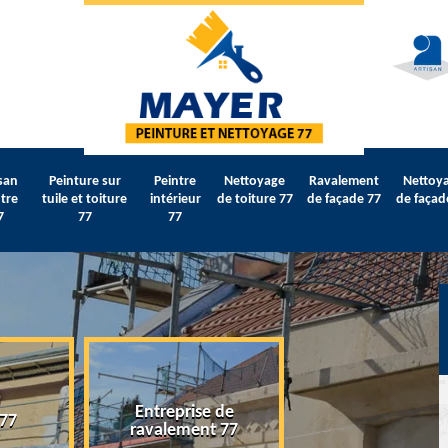
san
Peinture sur
Peintre
Nettoyage
Ravalement
Nettoy
tre
tuile et toiture
intérieur
de toiture 77
de façade 77
de façad
7
77
77
Entreprise de
 77
Artisan peintre 
ravalement 77