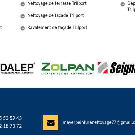
Nettoyage de terrasse Trilport
Dép
Tri
Nettoyage de façade Trilport
t
Ravalement de façade Trilport
5 53 59 43
mayerpeinturenettoyage77@gmail.
2 18 73 72