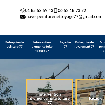
01 85 53 59 43
06 52 18 73 72
mayerpeinturenettoyage77@gmail.com
Entreprise de
Intervention
Façadier
Entreprise de
Arti
peinture 77
d'urgence fuite
77
ravalement 77
pein
toiture 77
7
Intervention
 de peinture
d'urgence fuite toiture
Façadier
77
77