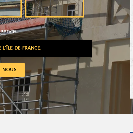
rgence
L’ÎLE-DE-FRANCE.
Z NOUS