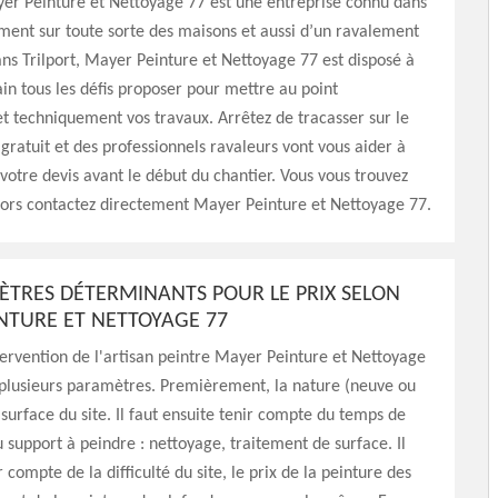
yer Peinture et Nettoyage 77 est une entreprise connu dans
ement sur toute sorte des maisons et aussi d’un ravalement
ns Trilport, Mayer Peinture et Nettoyage 77 est disposé à
n tous les défis proposer pour mettre au point
t techniquement vos travaux. Arrêtez de tracasser sur le
 gratuit et des professionnels ravaleurs vont vous aider à
votre devis avant le début du chantier. Vous vous trouvez
lors contactez directement Mayer Peinture et Nettoyage 77.
ÈTRES DÉTERMINANTS POUR LE PRIX SELON
NTURE ET NETTOYAGE 77
ntervention de l'artisan peintre Mayer Peinture et Nettoyage
plusieurs paramètres. Premièrement, la nature (neuve ou
 surface du site. Il faut ensuite tenir compte du temps de
 support à peindre : nettoyage, traitement de surface. Il
r compte de la difficulté du site, le prix de la peinture des