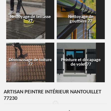
Nettoyage de terrasse
Nettoyage de
77
gouttière 77
Démoussage de toiture
Peinture et décapage
77
de volet 77
ARTISAN PEINTRE INTÉRIEUR NANTOUILLET
77230