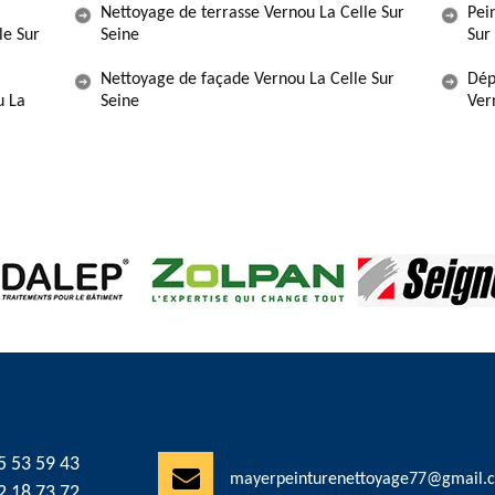
Nettoyage de terrasse Vernou La Celle Sur
Pei
le Sur
Seine
Sur
Nettoyage de façade Vernou La Celle Sur
Dép
u La
Seine
Ver
5 53 59 43
mayerpeinturenettoyage77@gmail.
2 18 73 72