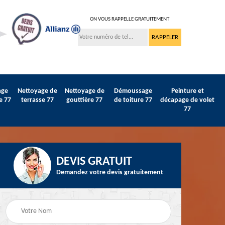
ON VOUS RAPPELLE GRATUITEMENT
age
Nettoyage de
Nettoyage de
Démoussage
Peinture et
e 77
terrasse 77
gouttière 77
de toiture 77
décapage de volet
77
DEVIS GRATUIT
Demandez votre devis gratuitement
Peinture sur tuile et
77
Peintre intérieur 77
toiture 77