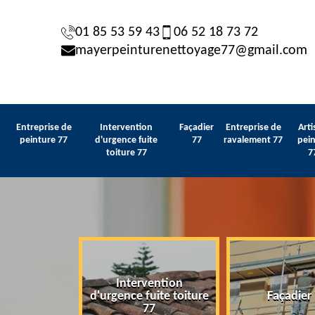
01 85 53 59 43
06 52 18 73 72
mayerpeinturenettoyage77@gmail.com
Entreprise de
Intervention
Façadier
Entreprise de
Arti
peinture 77
d'urgence fuite
77
ravalement 77
pein
toiture 77
7
Intervention
 de peinture
d'urgence fuite toiture
Façadier
77
77