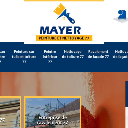
san
Peinture sur
Peintre
Nettoyage
Ravalement
Nettoy
tre
tuile et toiture
intérieur
de toiture 77
de façade 77
de façad
7
77
77
Entreprise de
 77
Artisan peintre 
ravalement 77